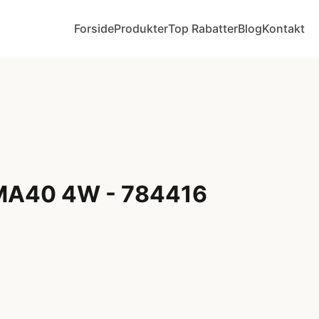
Forside
Produkter
Top Rabatter
Blog
Kontakt
MA40 4W - 784416