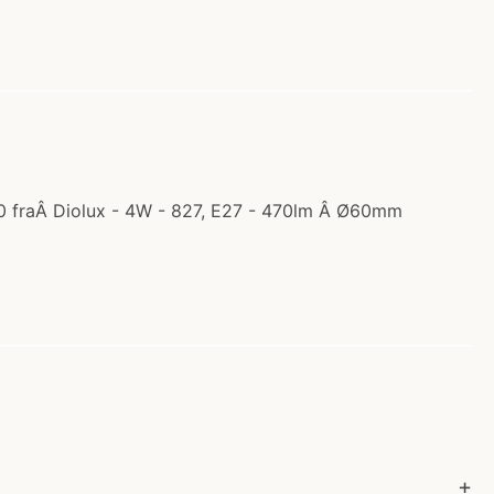
40 fraÂ Diolux - 4W - 827, E27 - 470lm Â Ø60mm