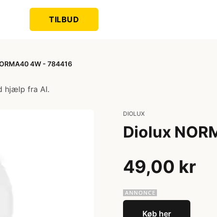
TILBUD
NORMA40 4W - 784416
 hjælp fra AI.
DIOLUX
Diolux NOR
49,00 kr
Køb her