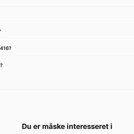
?
4416?
6?
Du er måske interesseret i