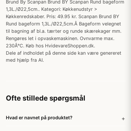
Brund By Scanpan Brund BY Scanpan Rund bageform
1,3L./Ø22,5cm.. Kategori: Køkkenudstyr >
Køkkenredskaber. Pris: 49.95 kr. Scanpan Brund BY
Rund bageform 1,3L./Ø22,5cm.Â Bageform velegnet
til bagning af bl.a. tærter og runde skærekager mm.
Rengøres let i opvaskemaskinen. Ovnvarme max.
230Â°C. Køb hos HvidevareShoppen.dk.
Dele af indholdet på denne side kan være genereret
med hjælp fra AI.
Ofte stillede spørgsmål
Hvad er navnet på produktet?