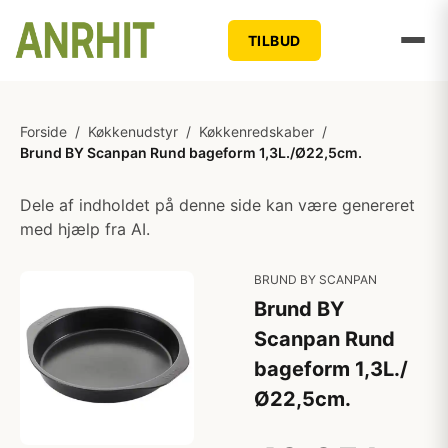
TILBUD
Forside
/
Køkkenudstyr
/
Køkkenredskaber
/
Brund BY Scanpan Rund bageform 1,3L./Ø22,5cm.
Dele af indholdet på denne side kan være genereret
med hjælp fra AI.
BRUND BY SCANPAN
Brund BY
Scanpan Rund
bageform 1,3L./
Ø22,5cm.