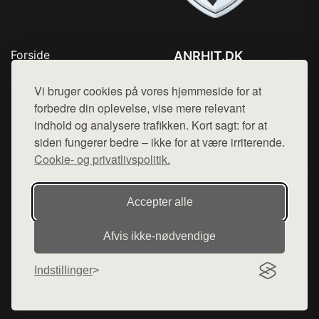
Forside
ANRHIT.DK
Produkter
Tlf. 78768672
Top Rabatter
Vi bruger cookies på vores hjemmeside for at
Mail:
hej@want.dk
Blog
forbedre din oplevelse, vise mere relevant
Kontakt
indhold og analysere trafikken. Kort sagt: for at
Cookie- og privatlivspolitik
siden fungerer bedre – ikke for at være irriterende.
Cookie- og privatlivspolitik.
Denne side er en del af want.dk, der udgiver en række
Accepter alle
hjemmesider med præsentation af forskellige produkter fra
diverse webshops. Der sælges ikke varer fra denne side - vi
Afvis ikke‑nødvendige
henviser til de shops, som sælger varen. Vi har heller ikke
varerne på lager.
Indstillinger
© 2026 anrhit.dk. Alle rettigheder forbeholdes.