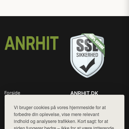
Forside
ANRHIT.DK
Produkter
Tlf. 78768672
Top Rabatter
Vi bruger cookies på vores hjemmeside for at
Mail:
hej@want.dk
Blog
forbedre din oplevelse, vise mere relevant
Kontakt
indhold og analysere trafikken. Kort sagt: for at
Cookie- og privatlivspolitik
siden fungerer bedre – ikke for at være irriterende.