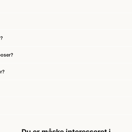
r?
poser?
er?
Du er måske interesseret i