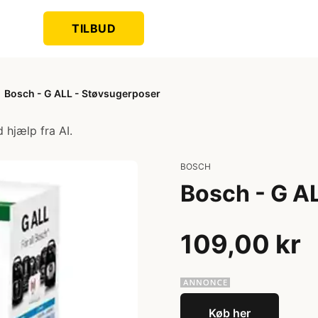
TILBUD
Bosch - G ALL - Støvsugerposer
 hjælp fra AI.
BOSCH
Bosch - G A
109,00 kr
Køb her