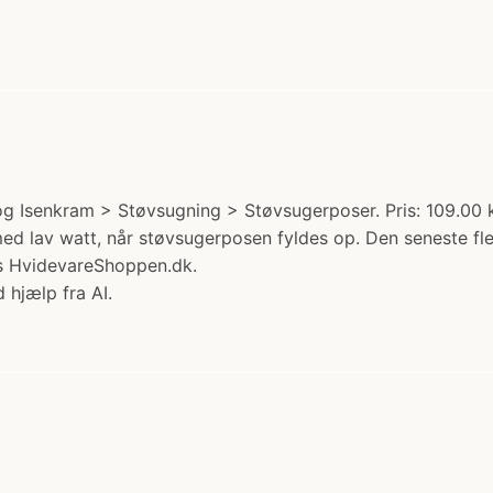
og Isenkram > Støvsugning > Støvsugerposer. Pris: 109.00
d lav watt, når støvsugerposen fyldes op. Den seneste flee
hos HvidevareShoppen.dk.
 hjælp fra AI.