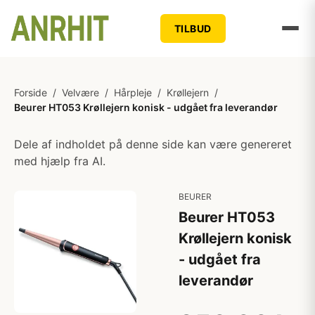
TILBUD
Forside
/
Velvære
/
Hårpleje
/
Krøllejern
/
Beurer HT053 Krøllejern konisk - udgået fra leverandør
Dele af indholdet på denne side kan være genereret
med hjælp fra AI.
BEURER
Beurer HT053
Krøllejern konisk
- udgået fra
leverandør