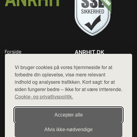
Forside
ANRHIT.DK
Produkter
Tlf. 78768672
Top Rabatter
Vi bruger cookies på vores hjemmeside for at
Mail:
hej@want.dk
Blog
forbedre din oplevelse, vise mere relevant
Kontakt
indhold og analysere trafikken. Kort sagt: for at
Cookie- og privatlivspolitik
siden fungerer bedre – ikke for at være irriterende.
Cookie- og privatlivspolitik.
Denne side er en del af want.dk, der udgiver en række
Accepter alle
hjemmesider med præsentation af forskellige produkter fra
diverse webshops. Der sælges ikke varer fra denne side - vi
Afvis ikke‑nødvendige
henviser til de shops, som sælger varen. Vi har heller ikke