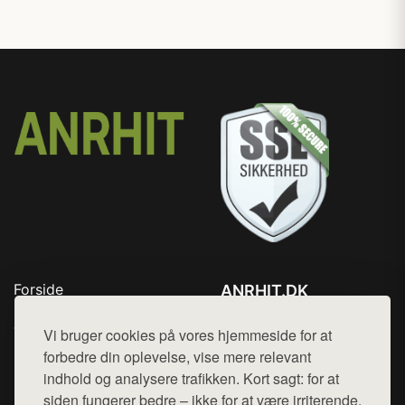
Forside
ANRHIT.DK
Produkter
Tlf. 78768672
Top Rabatter
Vi bruger cookies på vores hjemmeside for at
Mail:
hej@want.dk
Blog
forbedre din oplevelse, vise mere relevant
Kontakt
indhold og analysere trafikken. Kort sagt: for at
Cookie- og privatlivspolitik
siden fungerer bedre – ikke for at være irriterende.