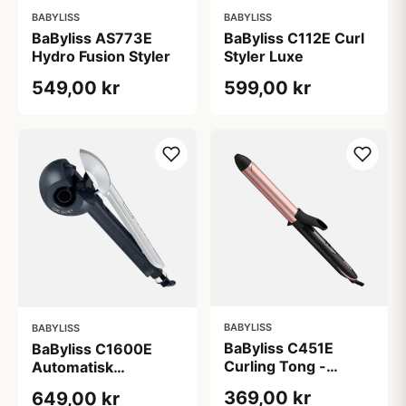
BABYLISS
BABYLISS
BaByliss AS773E
BaByliss C112E Curl
Hydro Fusion Styler
Styler Luxe
549,00 kr
599,00 kr
BABYLISS
BABYLISS
BaByliss C451E
BaByliss C1600E
Curling Tong -
Automatisk
25mm
krøllejern
369,00 kr
649,00 kr