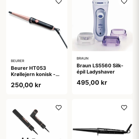
BRAUN
BEURER
Braun LS5560 Silk-
Beurer HT053
épil Ladyshaver
Krøllejern konisk -
udgået fra
495,00 kr
250,00 kr
leverandør