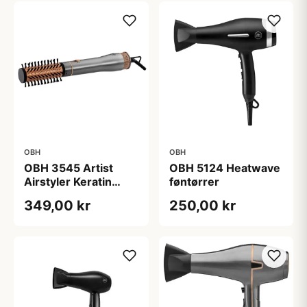
OBH
OBH
OBH 3545 Artist
OBH 5124 Heatwave
Airstyler Keratin
føntørrer
Care
349,00 kr
250,00 kr