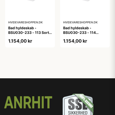
HVIDEVARESHOPPEN.DK
HVIDEVARESHOPPEN.DK
Bad hyldeskab -
Bad hyldeskab -
BSU030-233 - 113 Sort
BSU030-233 - 114
Eg - Melamin, sort eg
White Oak Line - Hvid
1.154,00 kr
1.154,00 kr
m/eg ABS-kant