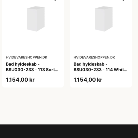
HVIDEVARESHOPPEN.DK
HVIDEVARESHOPPEN.DK
Bad hyldeskab -
Bad hyldeskab -
BSU030-233 - 113 Sort
BSU030-233 - 114 White
Eg - Melamin, sort eg
Oak Line - Hvid m/eg
1.154,00 kr
1.154,00 kr
ABS-kant