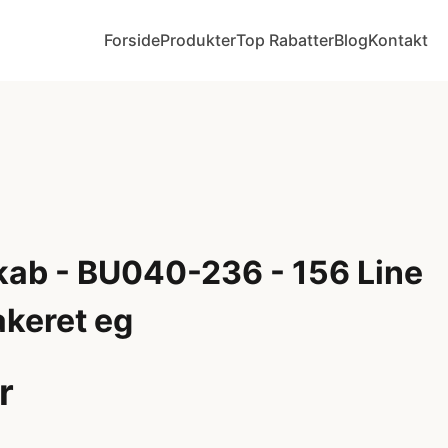
Forside
Produkter
Top Rabatter
Blog
Kontakt
kab - BU040-236 - 156 Line
akeret eg
r