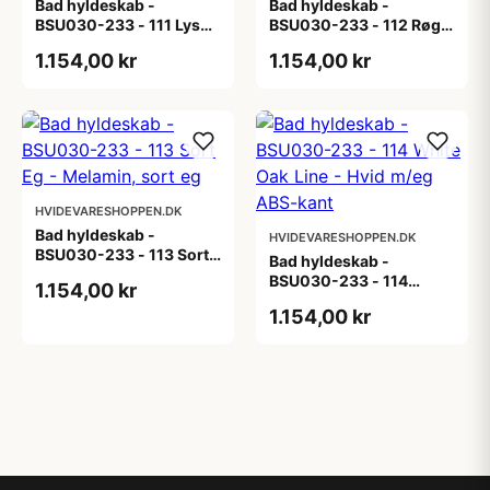
Bad hyldeskab -
Bad hyldeskab -
BSU030-233 - 111 Lys
BSU030-233 - 112 Røget
eg - Melamin, lys eg
Eg - Melamin, røget eg
1.154,00 kr
1.154,00 kr
HVIDEVARESHOPPEN.DK
Bad hyldeskab -
HVIDEVARESHOPPEN.DK
BSU030-233 - 113 Sort
Bad hyldeskab -
Eg - Melamin, sort eg
BSU030-233 - 114
1.154,00 kr
White Oak Line - Hvid
1.154,00 kr
m/eg ABS-kant