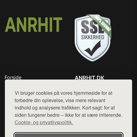
Forside
ANRHIT.DK
Produkter
Tlf. 78768672
Top Rabatter
Vi bruger cookies på vores hjemmeside for at
Mail:
hej@want.dk
Blog
forbedre din oplevelse, vise mere relevant
Kontakt
indhold og analysere trafikken. Kort sagt: for at
Cookie- og privatlivspolitik
siden fungerer bedre – ikke for at være irriterende.
Cookie- og privatlivspolitik.