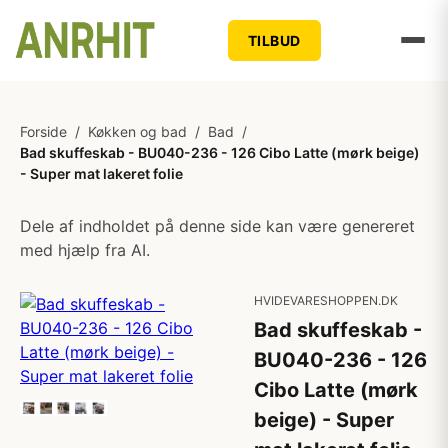
TILBUD
Forside
/
Køkken og bad
/
Bad
/
Bad skuffeskab - BU040-236 - 126 Cibo Latte (mørk beige)
- Super mat lakeret folie
Dele af indholdet på denne side kan være genereret
med hjælp fra AI.
HVIDEVARESHOPPEN.DK
Bad skuffeskab -
BU040-236 - 126
Cibo Latte (mørk
beige) - Super