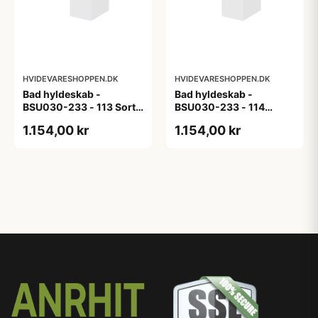
HVIDEVARESHOPPEN.DK
HVIDEVARESHOPPEN.DK
Bad hyldeskab -
Bad hyldeskab -
BSU030-233 - 113 Sort
BSU030-233 - 114
Eg - Melamin, sort eg
White Oak Line - Hvid
1.154,00 kr
1.154,00 kr
m/eg ABS-kant