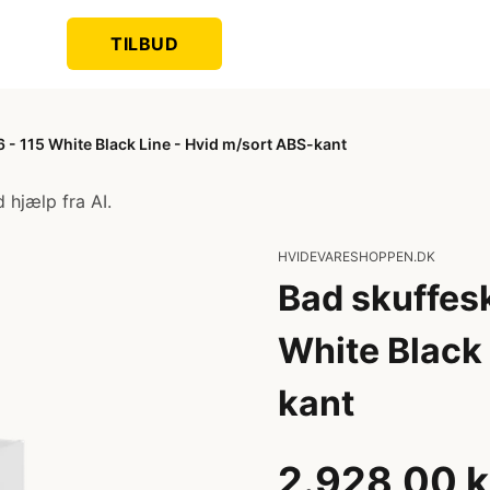
TILBUD
- 115 White Black Line - Hvid m/sort ABS-kant
 hjælp fra AI.
HVIDEVARESHOPPEN.DK
Bad skuffes
White Black 
kant
2.928,00 k