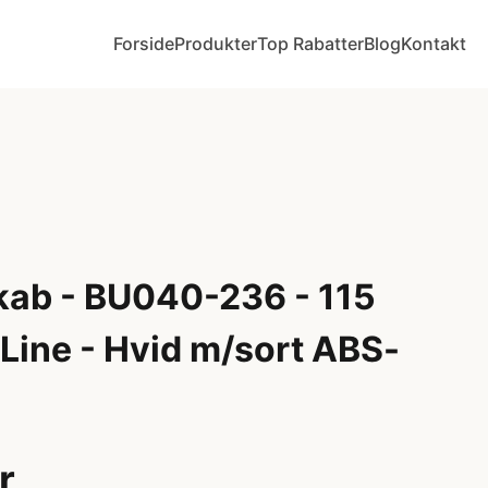
Forside
Produkter
Top Rabatter
Blog
Kontakt
kab - BU040-236 - 115
Line - Hvid m/sort ABS-
r