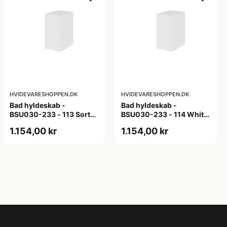
HVIDEVARESHOPPEN.DK
HVIDEVARESHOPPEN.DK
Bad hyldeskab -
Bad hyldeskab -
BSU030-233 - 113 Sort
BSU030-233 - 114 White
Eg - Melamin, sort eg
Oak Line - Hvid m/eg
1.154,00 kr
1.154,00 kr
ABS-kant