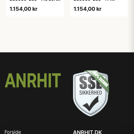
Eg - Melamin, sort eg
White Oak Line - Hvid
1.154,00 kr
1.154,00 kr
m/eg ABS-kant
Forside
ANRHIT.DK