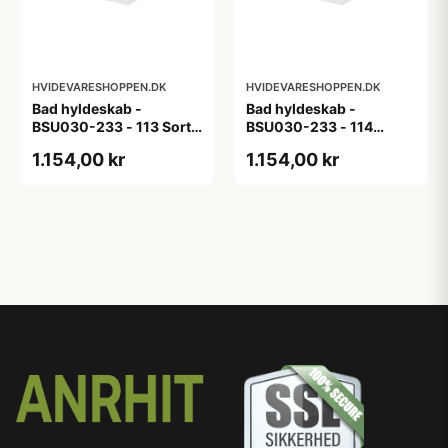
HVIDEVARESHOPPEN.DK
HVIDEVARESHOPPEN.DK
Bad hyldeskab -
Bad hyldeskab -
BSU030-233 - 113 Sort
BSU030-233 - 114
Eg - Melamin, sort eg
White Oak Line - Hvid
1.154,00 kr
1.154,00 kr
m/eg ABS-kant