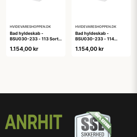
HVIDEVARESHOPPEN.DK
HVIDEVARESHOPPEN.DK
Bad hyldeskab -
Bad hyldeskab -
BSU030-233 - 113 Sort
BSU030-233 - 114
Eg - Melamin, sort eg
White Oak Line - Hvid
1.154,00 kr
1.154,00 kr
m/eg ABS-kant