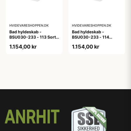
HVIDEVARESHOPPEN.DK
HVIDEVARESHOPPEN.DK
Bad hyldeskab -
Bad hyldeskab -
BSU030-233 - 113 Sort
BSU030-233 - 114
Eg - Melamin, sort eg
White Oak Line - Hvid
1.154,00 kr
1.154,00 kr
m/eg ABS-kant