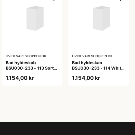
HVIDEVARESHOPPEN.DK
HVIDEVARESHOPPEN.DK
Bad hyldeskab -
Bad hyldeskab -
BSU030-233 - 113 Sort
BSU030-233 - 114 White
Eg - Melamin, sort eg
Oak Line - Hvid m/eg
1.154,00 kr
1.154,00 kr
ABS-kant