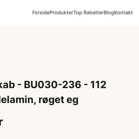
Forside
Produkter
Top Rabatter
Blog
Kontakt
kab - BU030-236 - 112
elamin, røget eg
r