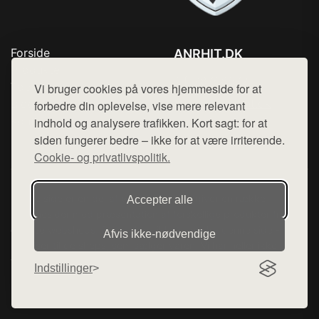
Forside
ANRHIT.DK
Produkter
Tlf. 78768672
Top Rabatter
Vi bruger cookies på vores hjemmeside for at
Mail:
hej@want.dk
Blog
forbedre din oplevelse, vise mere relevant
Kontakt
indhold og analysere trafikken. Kort sagt: for at
Cookie- og privatlivspolitik
siden fungerer bedre – ikke for at være irriterende.
Cookie- og privatlivspolitik.
Denne side er en del af want.dk, der udgiver en række
Accepter alle
hjemmesider med præsentation af forskellige produkter fra
diverse webshops. Der sælges ikke varer fra denne side - vi
Afvis ikke‑nødvendige
henviser til de shops, som sælger varen. Vi har heller ikke
varerne på lager.
Indstillinger
© 2026 anrhit.dk. Alle rettigheder forbeholdes.