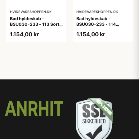
HVIDEVARESHOPPEN.DK
HVIDEVARESHOPPEN.DK
Bad hyldeskab -
Bad hyldeskab -
BSU030-233 - 113 Sort
BSU030-233 - 114
Eg - Melamin, sort eg
White Oak Line - Hvid
1.154,00 kr
1.154,00 kr
m/eg ABS-kant