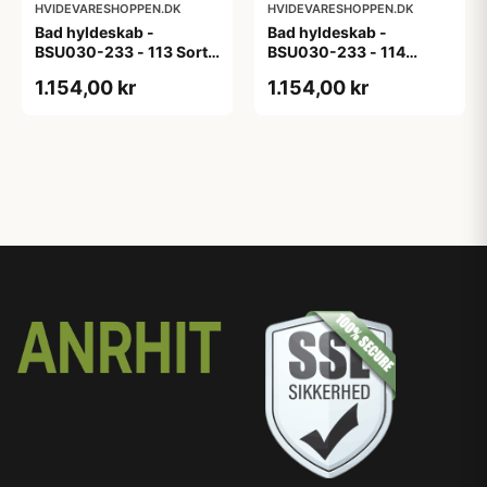
HVIDEVARESHOPPEN.DK
HVIDEVARESHOPPEN.DK
Bad hyldeskab -
Bad hyldeskab -
BSU030-233 - 113 Sort
BSU030-233 - 114
Eg - Melamin, sort eg
White Oak Line - Hvid
1.154,00 kr
1.154,00 kr
m/eg ABS-kant