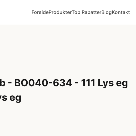
Forside
Produkter
Top Rabatter
Blog
Kontakt
b - BO040-634 - 111 Lys eg
ys eg