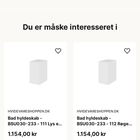
Du er måske interesseret i
HVIDEVARESHOPPEN.DK
HVIDEVARESHOPPEN.DK
Bad hyldeskab -
Bad hyldeskab -
BSU030-233 - 111 Lys eg
BSU030-233 - 112 Røget
- Melamin, lys eg
Eg - Melamin, røget eg
1.154,00 kr
1.154,00 kr