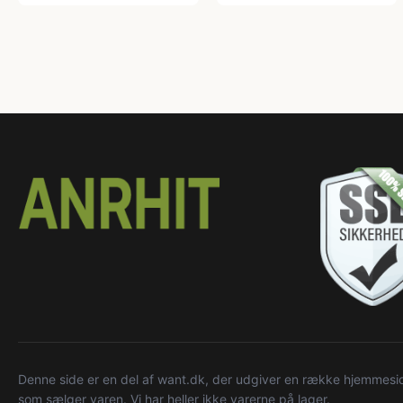
Denne side er en del af want.dk, der udgiver en række hjemmeside
som sælger varen. Vi har heller ikke varerne på lager.