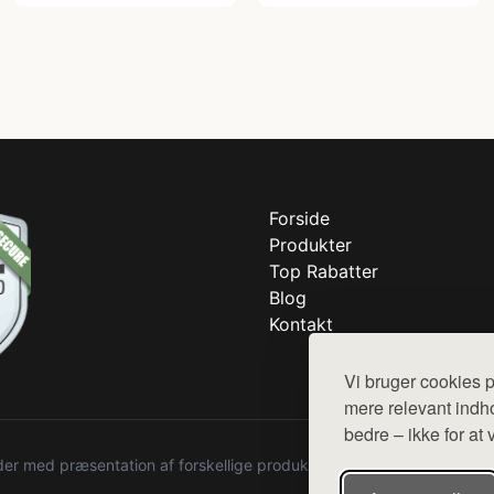
Forside
Produkter
Top Rabatter
Blog
Kontakt
Vi bruger cookies p
mere relevant indho
bedre – ikke for at 
r med præsentation af forskellige produkter fra diverse webshops. De