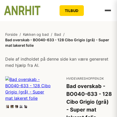
TILBUD
Forside
/
Køkken og bad
/
Bad
/
Bad overskab - BO040-633 - 128 Cibo Grigio (grå) - Super
mat lakeret folie
Dele af indholdet på denne side kan være genereret
med hjælp fra AI.
HVIDEVARESHOPPEN.DK
Bad overskab -
BO040-633 - 128
Cibo Grigio (grå)
- Super mat