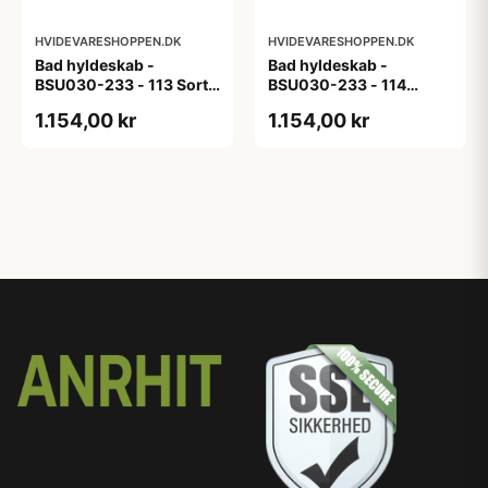
HVIDEVARESHOPPEN.DK
HVIDEVARESHOPPEN.DK
Bad hyldeskab -
Bad hyldeskab -
BSU030-233 - 113 Sort
BSU030-233 - 114
Eg - Melamin, sort eg
White Oak Line - Hvid
1.154,00 kr
1.154,00 kr
m/eg ABS-kant