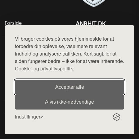
Forside
ANRHIT.DK
Produkter
Tlf. 78768672
Top Rabatter
Vi bruger cookies på vores hjemmeside for at
Mail:
hej@want.dk
Blog
forbedre din oplevelse, vise mere relevant
Kontakt
indhold og analysere trafikken. Kort sagt: for at
Cookie- og privatlivspolitik
siden fungerer bedre – ikke for at være irriterende.
Cookie- og privatlivspolitik.
Denne side er en del af want.dk, der udgiver en række
Accepter alle
hjemmesider med præsentation af forskellige produkter fra
diverse webshops. Der sælges ikke varer fra denne side - vi
Afvis ikke‑nødvendige
henviser til de shops, som sælger varen. Vi har heller ikke
varerne på lager.
Indstillinger
© 2026 anrhit.dk. Alle rettigheder forbeholdes.