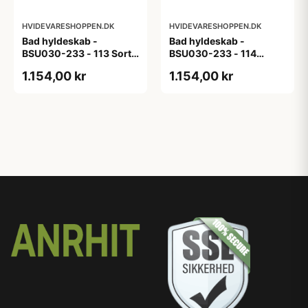
HVIDEVARESHOPPEN.DK
HVIDEVARESHOPPEN.DK
Bad hyldeskab -
Bad hyldeskab -
BSU030-233 - 113 Sort
BSU030-233 - 114
Eg - Melamin, sort eg
White Oak Line - Hvid
1.154,00 kr
1.154,00 kr
m/eg ABS-kant