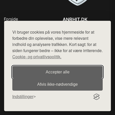
Forside
ANRHIT.DK
Produkter
Tlf. 78768672
Top Rabatter
Vi bruger cookies på vores hjemmeside for at
Mail:
hej@want.dk
Blog
forbedre din oplevelse, vise mere relevant
Kontakt
indhold og analysere trafikken. Kort sagt: for at
Cookie- og privatlivspolitik
siden fungerer bedre – ikke for at være irriterende.
Cookie- og privatlivspolitik.
Denne side er en del af want.dk, der udgiver en række
Accepter alle
hjemmesider med præsentation af forskellige produkter fra
diverse webshops. Der sælges ikke varer fra denne side - vi
Afvis ikke‑nødvendige
henviser til de shops, som sælger varen. Vi har heller ikke
varerne på lager.
Indstillinger
© 2026 anrhit.dk. Alle rettigheder forbeholdes.