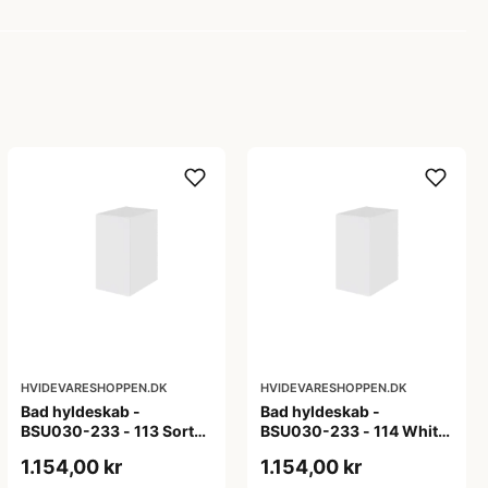
HVIDEVARESHOPPEN.DK
HVIDEVARESHOPPEN.DK
Bad hyldeskab -
Bad hyldeskab -
BSU030-233 - 113 Sort
BSU030-233 - 114 White
Eg - Melamin, sort eg
Oak Line - Hvid m/eg
1.154,00 kr
1.154,00 kr
ABS-kant