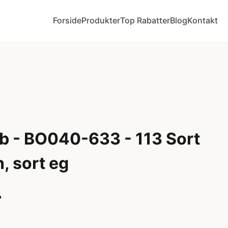
Forside
Produkter
Top Rabatter
Blog
Kontakt
b - BO040-633 - 113 Sort
, sort eg
r