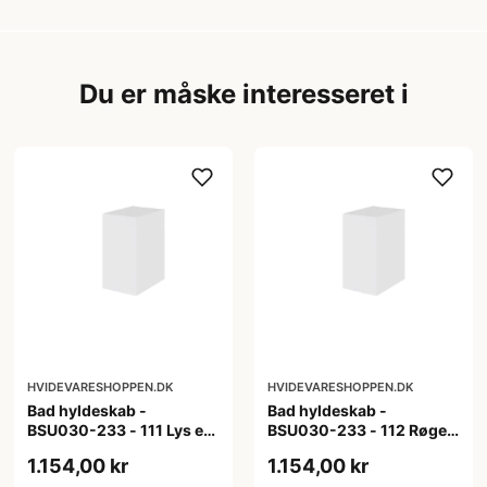
Du er måske interesseret i
HVIDEVARESHOPPEN.DK
HVIDEVARESHOPPEN.DK
Bad hyldeskab -
Bad hyldeskab -
BSU030-233 - 111 Lys eg
BSU030-233 - 112 Røget
- Melamin, lys eg
Eg - Melamin, røget eg
1.154,00 kr
1.154,00 kr