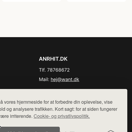
ANRHIT.DK
Tlf. 78768672
Mail:
hej@want.dk
Cookie- og privatlivspolitik
å vores hjemmeside for at forbedre din oplevelse, vise
ld og analysere trafikken. Kort sagt: for at siden fungerer
være irriterende.
Cookie- og privatlivspolitik.
r sælges ikke varer fra denne side - vi henviser til de shops,