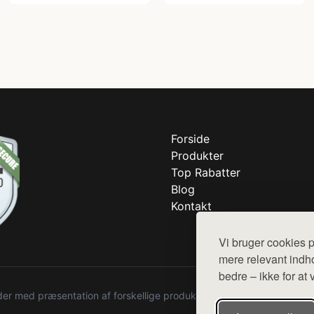
Forside
Produkter
Top Rabatter
Blog
Kontakt
Vi bruger cookies p
mere relevant indho
bedre – ikke for at 
r med præsentation af forskellige produkter fra diverse webshops. De