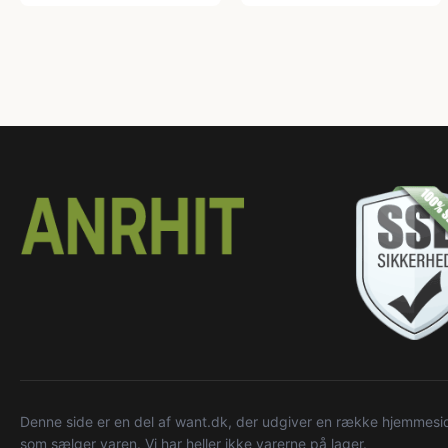
Denne side er en del af want.dk, der udgiver en række hjemmeside
som sælger varen. Vi har heller ikke varerne på lager.