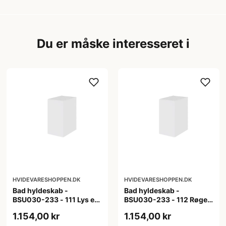
Du er måske interesseret i
HVIDEVARESHOPPEN.DK
HVIDEVARESHOPPEN.DK
Bad hyldeskab -
Bad hyldeskab -
BSU030-233 - 111 Lys eg
BSU030-233 - 112 Røget
- Melamin, lys eg
Eg - Melamin, røget eg
1.154,00 kr
1.154,00 kr