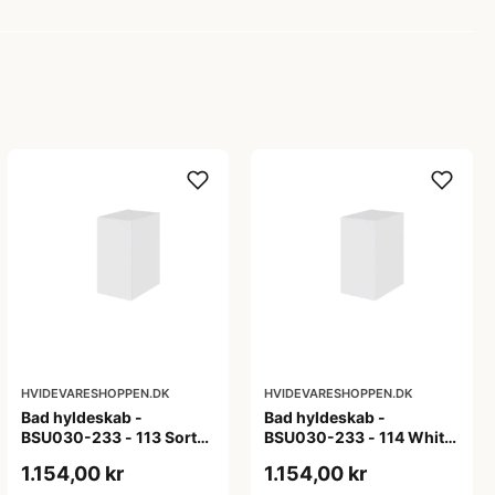
HVIDEVARESHOPPEN.DK
HVIDEVARESHOPPEN.DK
Bad hyldeskab -
Bad hyldeskab -
BSU030-233 - 113 Sort
BSU030-233 - 114 White
Eg - Melamin, sort eg
Oak Line - Hvid m/eg
1.154,00 kr
1.154,00 kr
ABS-kant