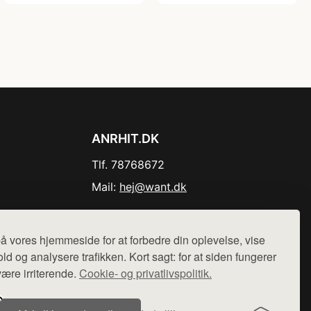
ANRHIT.DK
Tlf. 78768672
Mail:
hej@want.dk
Cookie- og privatlivspolitik
å vores hjemmeside for at forbedre din oplevelse, vise
ld og analysere trafikken. Kort sagt: for at siden fungerer
være irriterende.
Cookie- og privatlivspolitik.
r sælges ikke varer fra denne side - vi henviser til de shops,