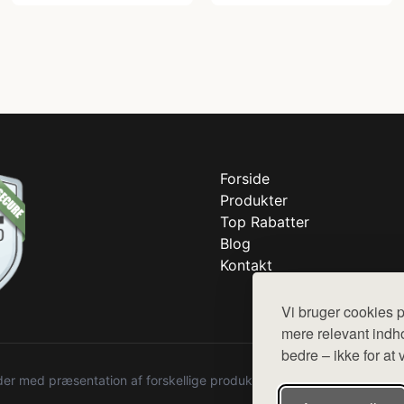
Forside
Produkter
Top Rabatter
Blog
Kontakt
Vi bruger cookies p
mere relevant indho
bedre – ikke for at 
r med præsentation af forskellige produkter fra diverse webshops. De