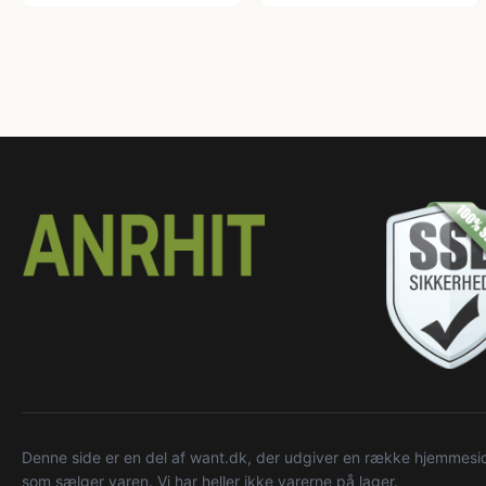
Denne side er en del af want.dk, der udgiver en række hjemmeside
som sælger varen. Vi har heller ikke varerne på lager.