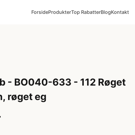
Forside
Produkter
Top Rabatter
Blog
Kontakt
b - BO040-633 - 112 Røget
, røget eg
r