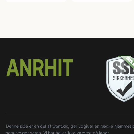
Denne side er en del af want.dk, der udgiver en række hjemmeside
som sælger varen. Vi har heller ikke varerne på lager.