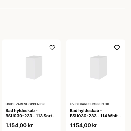
HVIDEVARESHOPPEN.DK
HVIDEVARESHOPPEN.DK
Bad hyldeskab -
Bad hyldeskab -
BSU030-233 - 113 Sort
BSU030-233 - 114 White
Eg - Melamin, sort eg
Oak Line - Hvid m/eg
1.154,00 kr
1.154,00 kr
ABS-kant