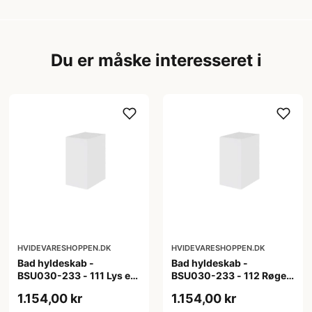
Du er måske interesseret i
HVIDEVARESHOPPEN.DK
HVIDEVARESHOPPEN.DK
Bad hyldeskab -
Bad hyldeskab -
BSU030-233 - 111 Lys eg
BSU030-233 - 112 Røget
- Melamin, lys eg
Eg - Melamin, røget eg
1.154,00 kr
1.154,00 kr