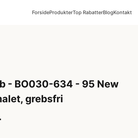
Forside
Produkter
Top Rabatter
Blog
Kontakt
b - BO030-634 - 95 New
alet, grebsfri
r