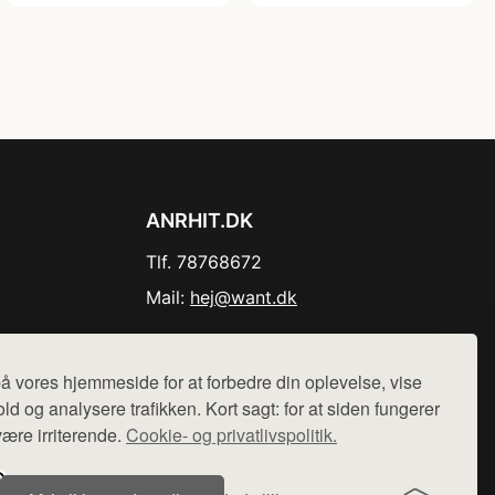
ANRHIT.DK
Tlf. 78768672
Mail:
hej@want.dk
Cookie- og privatlivspolitik
å vores hjemmeside for at forbedre din oplevelse, vise
ld og analysere trafikken. Kort sagt: for at siden fungerer
være irriterende.
Cookie- og privatlivspolitik.
r sælges ikke varer fra denne side - vi henviser til de shops,