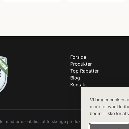
Forside
Produkter
Top Rabatter
Blog
Kontakt
Vi bruger cookies p
mere relevant indho
bedre – ikke for at 
r med præsentation af forskellige produkter fra diverse webshops. De