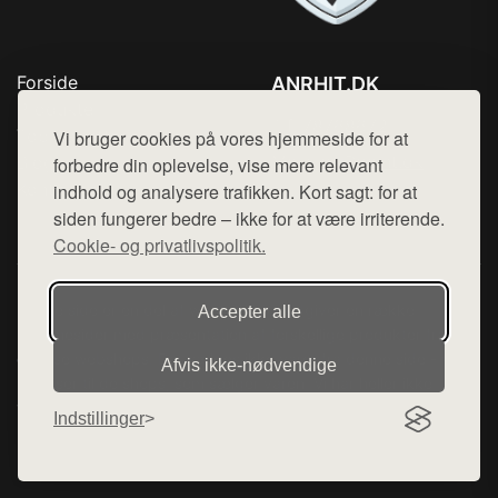
Forside
ANRHIT.DK
Produkter
Tlf. 78768672
Top Rabatter
Vi bruger cookies på vores hjemmeside for at
Mail:
hej@want.dk
Blog
forbedre din oplevelse, vise mere relevant
Kontakt
indhold og analysere trafikken. Kort sagt: for at
Cookie- og privatlivspolitik
siden fungerer bedre – ikke for at være irriterende.
Cookie- og privatlivspolitik.
Denne side er en del af want.dk, der udgiver en række
Accepter alle
hjemmesider med præsentation af forskellige produkter fra
diverse webshops. Der sælges ikke varer fra denne side - vi
Afvis ikke‑nødvendige
henviser til de shops, som sælger varen. Vi har heller ikke
varerne på lager.
Indstillinger
© 2026 anrhit.dk. Alle rettigheder forbeholdes.