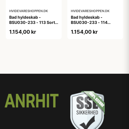
HVIDEVARESHOPPEN.DK
HVIDEVARESHOPPEN.DK
Bad hyldeskab -
Bad hyldeskab -
BSU030-233 - 113 Sort
BSU030-233 - 114
Eg - Melamin, sort eg
White Oak Line - Hvid
1.154,00 kr
1.154,00 kr
m/eg ABS-kant