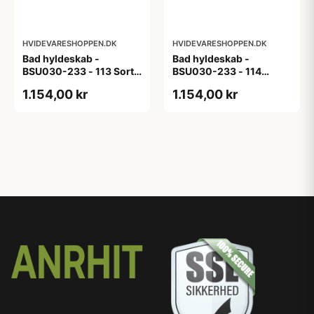
HVIDEVARESHOPPEN.DK
HVIDEVARESHOPPEN.DK
Bad hyldeskab -
Bad hyldeskab -
BSU030-233 - 113 Sort
BSU030-233 - 114
Eg - Melamin, sort eg
White Oak Line - Hvid
1.154,00 kr
1.154,00 kr
m/eg ABS-kant