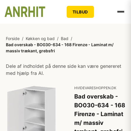
TILBUD
Forside
/
Køkken og bad
/
Bad
/
Bad overskab - BO030-634 - 168 Firenze - Laminat m/
massiv trækant, grebsfri
Dele af indholdet på denne side kan være genereret
med hjælp fra AI.
HVIDEVARESHOPPEN.DK
Bad overskab -
BO030-634 - 168
Firenze - Laminat
m/ massiv