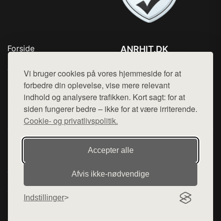
Forside
ANRHIT.DK
Produkter
Tlf. 78768672
Top Rabatter
Vi bruger cookies på vores hjemmeside for at
Mail:
hej@want.dk
Blog
forbedre din oplevelse, vise mere relevant
Kontakt
indhold og analysere trafikken. Kort sagt: for at
Cookie- og privatlivspolitik
siden fungerer bedre – ikke for at være irriterende.
Cookie- og privatlivspolitik.
Denne side er en del af want.dk, der udgiver en række
Accepter alle
hjemmesider med præsentation af forskellige produkter fra
diverse webshops. Der sælges ikke varer fra denne side - vi
Afvis ikke‑nødvendige
henviser til de shops, som sælger varen. Vi har heller ikke
varerne på lager.
Indstillinger
© 2026 anrhit.dk. Alle rettigheder forbeholdes.