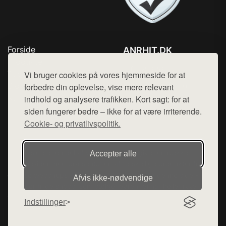
Forside
ANRHIT.DK
Produkter
Tlf. 78768672
Top Rabatter
Vi bruger cookies på vores hjemmeside for at
Mail:
hej@want.dk
Blog
forbedre din oplevelse, vise mere relevant
Kontakt
indhold og analysere trafikken. Kort sagt: for at
Cookie- og privatlivspolitik
siden fungerer bedre – ikke for at være irriterende.
Cookie- og privatlivspolitik.
Denne side er en del af want.dk, der udgiver en række
Accepter alle
hjemmesider med præsentation af forskellige produkter fra
diverse webshops. Der sælges ikke varer fra denne side - vi
Afvis ikke‑nødvendige
henviser til de shops, som sælger varen. Vi har heller ikke
varerne på lager.
Indstillinger
© 2026 anrhit.dk. Alle rettigheder forbeholdes.