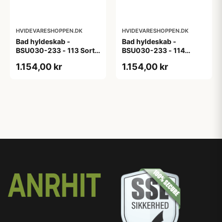
HVIDEVARESHOPPEN.DK
HVIDEVARESHOPPEN.DK
Bad hyldeskab -
Bad hyldeskab -
BSU030-233 - 113 Sort
BSU030-233 - 114
Eg - Melamin, sort eg
White Oak Line - Hvid
1.154,00 kr
1.154,00 kr
m/eg ABS-kant