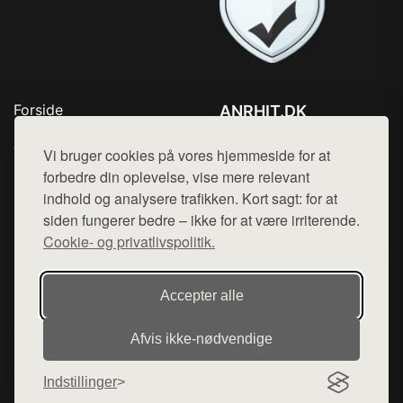
Forside
ANRHIT.DK
Produkter
Tlf. 78768672
Top Rabatter
Vi bruger cookies på vores hjemmeside for at
Mail:
hej@want.dk
Blog
forbedre din oplevelse, vise mere relevant
Kontakt
indhold og analysere trafikken. Kort sagt: for at
Cookie- og privatlivspolitik
siden fungerer bedre – ikke for at være irriterende.
Cookie- og privatlivspolitik.
Denne side er en del af want.dk, der udgiver en række
Accepter alle
hjemmesider med præsentation af forskellige produkter fra
diverse webshops. Der sælges ikke varer fra denne side - vi
Afvis ikke‑nødvendige
henviser til de shops, som sælger varen. Vi har heller ikke
varerne på lager.
Indstillinger