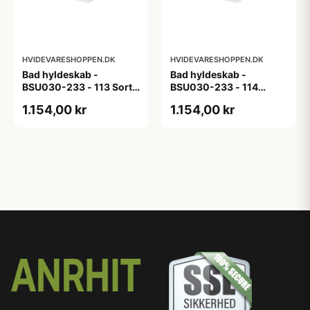
HVIDEVARESHOPPEN.DK
HVIDEVARESHOPPEN.DK
Bad hyldeskab -
Bad hyldeskab -
BSU030-233 - 113 Sort
BSU030-233 - 114
Eg - Melamin, sort eg
White Oak Line - Hvid
1.154,00 kr
1.154,00 kr
m/eg ABS-kant