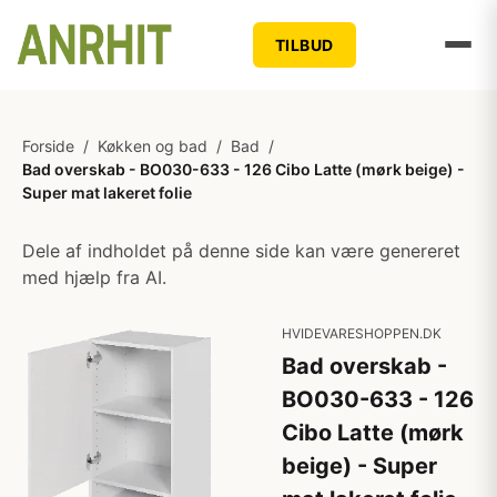
TILBUD
Forside
/
Køkken og bad
/
Bad
/
Bad overskab - BO030-633 - 126 Cibo Latte (mørk beige) -
Super mat lakeret folie
Dele af indholdet på denne side kan være genereret
med hjælp fra AI.
HVIDEVARESHOPPEN.DK
Bad overskab -
BO030-633 - 126
Cibo Latte (mørk
beige) - Super