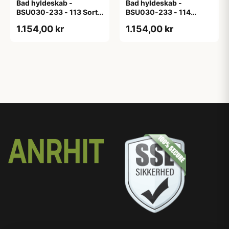
Bad hyldeskab -
Bad hyldeskab -
BSU030-233 - 113 Sort
BSU030-233 - 114
Eg - Melamin, sort eg
White Oak Line - Hvid
1.154,00 kr
1.154,00 kr
m/eg ABS-kant