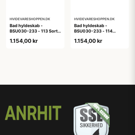
HVIDEVARESHOPPEN.DK
HVIDEVARESHOPPEN.DK
Bad hyldeskab -
Bad hyldeskab -
BSU030-233 - 113 Sort
BSU030-233 - 114
Eg - Melamin, sort eg
White Oak Line - Hvid
1.154,00 kr
1.154,00 kr
m/eg ABS-kant