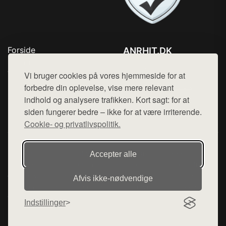
Forside
ANRHIT.DK
Produkter
Tlf. 78768672
Top Rabatter
Vi bruger cookies på vores hjemmeside for at
Mail:
hej@want.dk
Blog
forbedre din oplevelse, vise mere relevant
Kontakt
indhold og analysere trafikken. Kort sagt: for at
Cookie- og privatlivspolitik
siden fungerer bedre – ikke for at være irriterende.
Cookie- og privatlivspolitik.
Denne side er en del af want.dk, der udgiver en række
Accepter alle
hjemmesider med præsentation af forskellige produkter fra
diverse webshops. Der sælges ikke varer fra denne side - vi
Afvis ikke‑nødvendige
henviser til de shops, som sælger varen. Vi har heller ikke
varerne på lager.
Indstillinger
© 2026 anrhit.dk. Alle rettigheder forbeholdes.