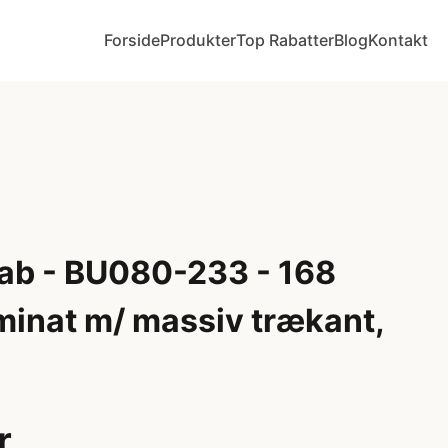
Forside
Produkter
Top Rabatter
Blog
Kontakt
ab - BU080-233 - 168
minat m/ massiv trækant,
r