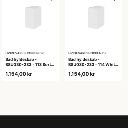
HVIDEVARESHOPPEN.DK
HVIDEVARESHOPPEN.DK
Bad hyldeskab -
Bad hyldeskab -
BSU030-233 - 113 Sort
BSU030-233 - 114 White
Eg - Melamin, sort eg
Oak Line - Hvid m/eg
1.154,00 kr
1.154,00 kr
ABS-kant