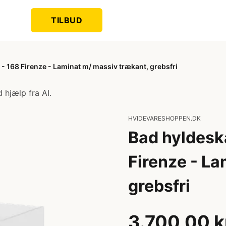
TILBUD
 168 Firenze - Laminat m/ massiv trækant, grebsfri
 hjælp fra AI.
HVIDEVARESHOPPEN.DK
Bad hyldesk
Firenze - La
grebsfri
3.700,00 k