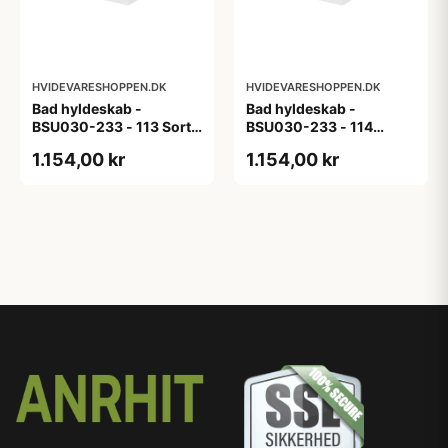
HVIDEVARESHOPPEN.DK
HVIDEVARESHOPPEN.DK
Bad hyldeskab -
Bad hyldeskab -
BSU030-233 - 113 Sort
BSU030-233 - 114
Eg - Melamin, sort eg
White Oak Line - Hvid
1.154,00 kr
1.154,00 kr
m/eg ABS-kant