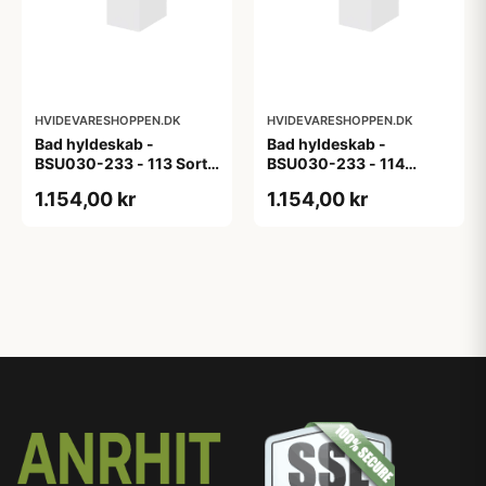
HVIDEVARESHOPPEN.DK
HVIDEVARESHOPPEN.DK
Bad hyldeskab -
Bad hyldeskab -
BSU030-233 - 113 Sort
BSU030-233 - 114
Eg - Melamin, sort eg
White Oak Line - Hvid
1.154,00 kr
1.154,00 kr
m/eg ABS-kant