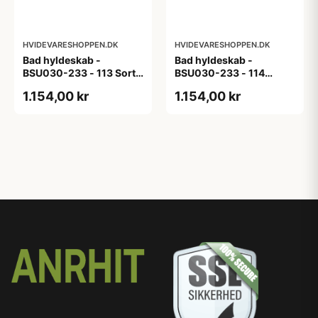
HVIDEVARESHOPPEN.DK
HVIDEVARESHOPPEN.DK
Bad hyldeskab -
Bad hyldeskab -
BSU030-233 - 113 Sort
BSU030-233 - 114
Eg - Melamin, sort eg
White Oak Line - Hvid
1.154,00 kr
1.154,00 kr
m/eg ABS-kant