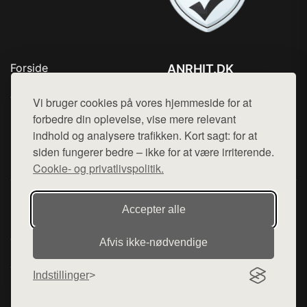
Forside
ANRHIT.DK
Produkter
Tlf. 78768672
Top Rabatter
Vi bruger cookies på vores hjemmeside for at
Mail:
hej@want.dk
Blog
forbedre din oplevelse, vise mere relevant
Kontakt
indhold og analysere trafikken. Kort sagt: for at
Cookie- og privatlivspolitik
siden fungerer bedre – ikke for at være irriterende.
Cookie- og privatlivspolitik.
Denne side er en del af want.dk, der udgiver en række
Accepter alle
hjemmesider med præsentation af forskellige produkter fra
diverse webshops. Der sælges ikke varer fra denne side - vi
Afvis ikke‑nødvendige
henviser til de shops, som sælger varen. Vi har heller ikke
varerne på lager.
Indstillinger
© 2026 anrhit.dk. Alle rettigheder forbeholdes.