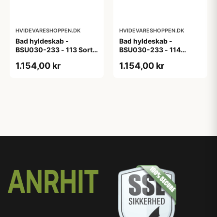
HVIDEVARESHOPPEN.DK
HVIDEVARESHOPPEN.DK
Bad hyldeskab -
Bad hyldeskab -
BSU030-233 - 113 Sort
BSU030-233 - 114
Eg - Melamin, sort eg
White Oak Line - Hvid
1.154,00 kr
1.154,00 kr
m/eg ABS-kant