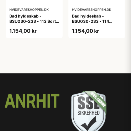
HVIDEVARESHOPPEN.DK
HVIDEVARESHOPPEN.DK
Bad hyldeskab -
Bad hyldeskab -
BSU030-233 - 113 Sort
BSU030-233 - 114
Eg - Melamin, sort eg
White Oak Line - Hvid
1.154,00 kr
1.154,00 kr
m/eg ABS-kant