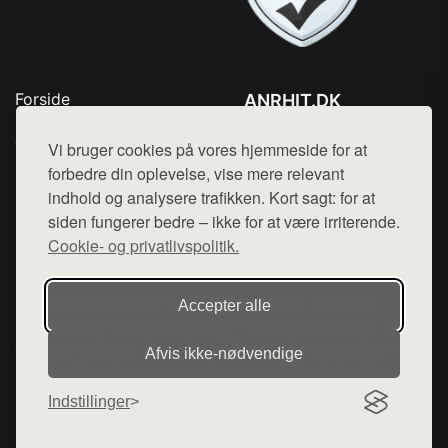
Forside
ANRHIT.DK
Produkter
Tlf. 78768672
Top Rabatter
Vi bruger cookies på vores hjemmeside for at
Mail:
hej@want.dk
Blog
forbedre din oplevelse, vise mere relevant
Kontakt
indhold og analysere trafikken. Kort sagt: for at
Cookie- og privatlivspolitik
siden fungerer bedre – ikke for at være irriterende.
Cookie- og privatlivspolitik.
Denne side er en del af want.dk, der udgiver en række
Accepter alle
hjemmesider med præsentation af forskellige produkter fra
diverse webshops. Der sælges ikke varer fra denne side - vi
Afvis ikke‑nødvendige
henviser til de shops, som sælger varen. Vi har heller ikke
varerne på lager.
Indstillinger
© 2026 anrhit.dk. Alle rettigheder forbeholdes.