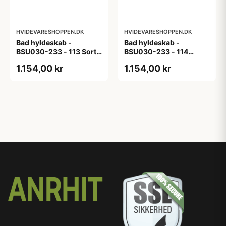
HVIDEVARESHOPPEN.DK
HVIDEVARESHOPPEN.DK
Bad hyldeskab -
Bad hyldeskab -
BSU030-233 - 113 Sort
BSU030-233 - 114
Eg - Melamin, sort eg
White Oak Line - Hvid
1.154,00 kr
1.154,00 kr
m/eg ABS-kant