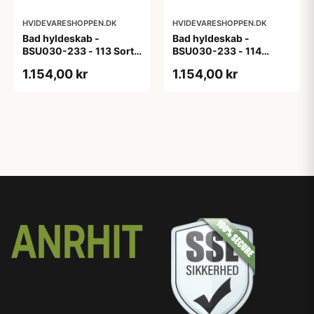
HVIDEVARESHOPPEN.DK
HVIDEVARESHOPPEN.DK
Bad hyldeskab -
Bad hyldeskab -
BSU030-233 - 113 Sort
BSU030-233 - 114
Eg - Melamin, sort eg
White Oak Line - Hvid
1.154,00 kr
1.154,00 kr
m/eg ABS-kant