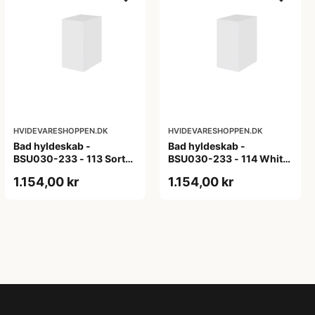
HVIDEVARESHOPPEN.DK
HVIDEVARESHOPPEN.DK
Bad hyldeskab -
Bad hyldeskab -
BSU030-233 - 113 Sort
BSU030-233 - 114 White
Eg - Melamin, sort eg
Oak Line - Hvid m/eg
1.154,00 kr
1.154,00 kr
ABS-kant