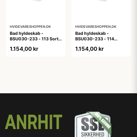
HVIDEVARESHOPPEN.DK
HVIDEVARESHOPPEN.DK
Bad hyldeskab -
Bad hyldeskab -
BSU030-233 - 113 Sort
BSU030-233 - 114
Eg - Melamin, sort eg
White Oak Line - Hvid
1.154,00 kr
1.154,00 kr
m/eg ABS-kant