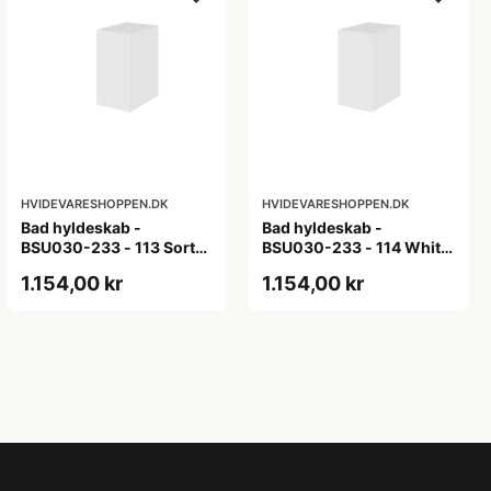
HVIDEVARESHOPPEN.DK
HVIDEVARESHOPPEN.DK
Bad hyldeskab -
Bad hyldeskab -
BSU030-233 - 113 Sort
BSU030-233 - 114 White
Eg - Melamin, sort eg
Oak Line - Hvid m/eg
1.154,00 kr
1.154,00 kr
ABS-kant