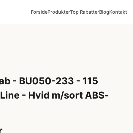
Forside
Produkter
Top Rabatter
Blog
Kontakt
ab - BU050-233 - 115
Line - Hvid m/sort ABS-
r