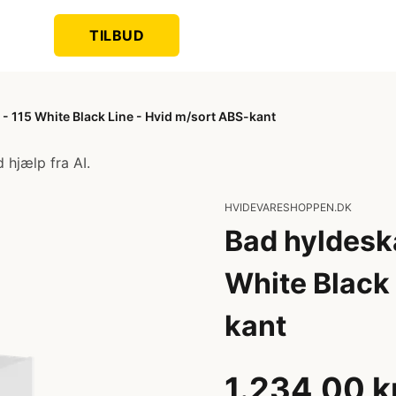
TILBUD
 115 White Black Line - Hvid m/sort ABS-kant
 hjælp fra AI.
HVIDEVARESHOPPEN.DK
Bad hyldesk
White Black 
kant
1.234,00 k