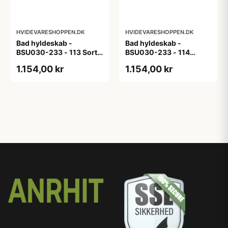
HVIDEVARESHOPPEN.DK
HVIDEVARESHOPPEN.DK
Bad hyldeskab -
Bad hyldeskab -
BSU030-233 - 113 Sort
BSU030-233 - 114
Eg - Melamin, sort eg
White Oak Line - Hvid
1.154,00 kr
1.154,00 kr
m/eg ABS-kant