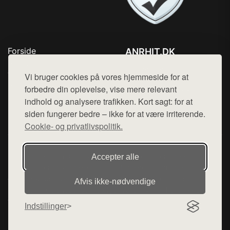
Forside
ANRHIT.DK
Produkter
Tlf. 78768672
Top Rabatter
Vi bruger cookies på vores hjemmeside for at
Mail:
hej@want.dk
Blog
forbedre din oplevelse, vise mere relevant
Kontakt
indhold og analysere trafikken. Kort sagt: for at
Cookie- og privatlivspolitik
siden fungerer bedre – ikke for at være irriterende.
Cookie- og privatlivspolitik.
Denne side er en del af want.dk, der udgiver en række
Accepter alle
hjemmesider med præsentation af forskellige produkter fra
diverse webshops. Der sælges ikke varer fra denne side - vi
Afvis ikke‑nødvendige
henviser til de shops, som sælger varen. Vi har heller ikke
varerne på lager.
Indstillinger
© 2026 anrhit.dk. Alle rettigheder forbeholdes.