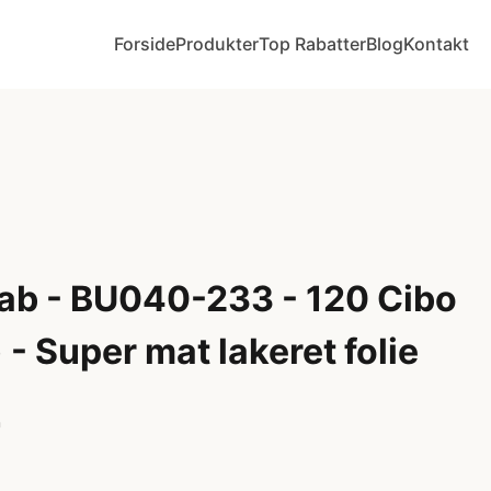
Forside
Produkter
Top Rabatter
Blog
Kontakt
ab - BU040-233 - 120 Cibo
 - Super mat lakeret folie
r