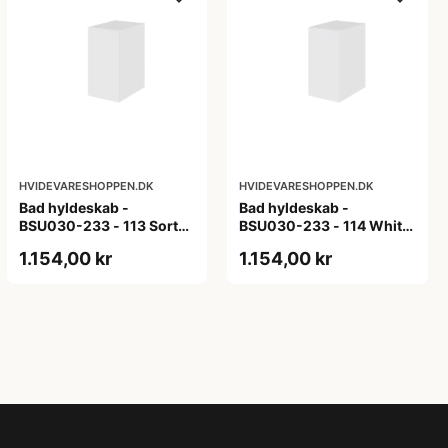
HVIDEVARESHOPPEN.DK
HVIDEVARESHOPPEN.DK
Bad hyldeskab -
Bad hyldeskab -
BSU030-233 - 113 Sort
BSU030-233 - 114 White
Eg - Melamin, sort eg
Oak Line - Hvid m/eg
1.154,00 kr
1.154,00 kr
ABS-kant