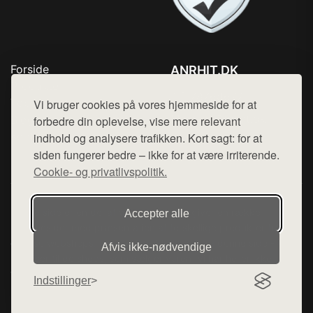
Forside
ANRHIT.DK
Produkter
Tlf. 78768672
Top Rabatter
Vi bruger cookies på vores hjemmeside for at
Mail:
hej@want.dk
Blog
forbedre din oplevelse, vise mere relevant
Kontakt
indhold og analysere trafikken. Kort sagt: for at
Cookie- og privatlivspolitik
siden fungerer bedre – ikke for at være irriterende.
Cookie- og privatlivspolitik.
Denne side er en del af want.dk, der udgiver en række
Accepter alle
hjemmesider med præsentation af forskellige produkter fra
diverse webshops. Der sælges ikke varer fra denne side - vi
Afvis ikke‑nødvendige
henviser til de shops, som sælger varen. Vi har heller ikke
varerne på lager.
Indstillinger
© 2026 anrhit.dk. Alle rettigheder forbeholdes.