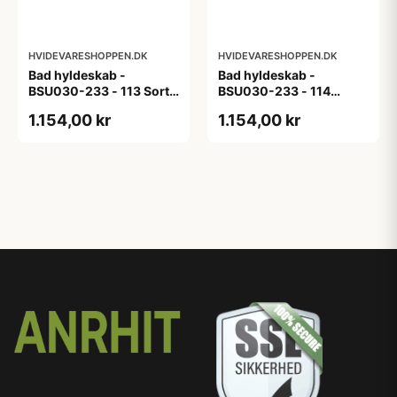
HVIDEVARESHOPPEN.DK
HVIDEVARESHOPPEN.DK
Bad hyldeskab -
Bad hyldeskab -
BSU030-233 - 113 Sort
BSU030-233 - 114
Eg - Melamin, sort eg
White Oak Line - Hvid
1.154,00 kr
1.154,00 kr
m/eg ABS-kant