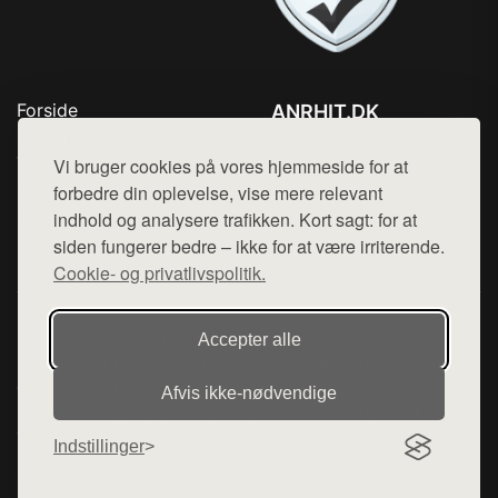
Forside
ANRHIT.DK
Produkter
Tlf. 78768672
Top Rabatter
Vi bruger cookies på vores hjemmeside for at
Mail:
hej@want.dk
Blog
forbedre din oplevelse, vise mere relevant
Kontakt
indhold og analysere trafikken. Kort sagt: for at
Cookie- og privatlivspolitik
siden fungerer bedre – ikke for at være irriterende.
Cookie- og privatlivspolitik.
Denne side er en del af want.dk, der udgiver en række
Accepter alle
hjemmesider med præsentation af forskellige produkter fra
diverse webshops. Der sælges ikke varer fra denne side - vi
Afvis ikke‑nødvendige
henviser til de shops, som sælger varen. Vi har heller ikke
varerne på lager.
Indstillinger
© 2026 anrhit.dk. Alle rettigheder forbeholdes.