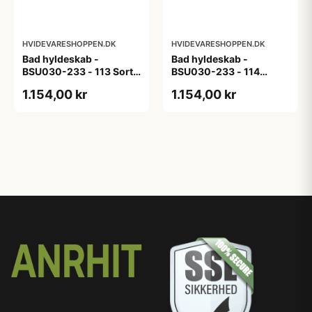
HVIDEVARESHOPPEN.DK
HVIDEVARESHOPPEN.DK
Bad hyldeskab -
Bad hyldeskab -
BSU030-233 - 113 Sort
BSU030-233 - 114
Eg - Melamin, sort eg
White Oak Line - Hvid
1.154,00 kr
1.154,00 kr
m/eg ABS-kant