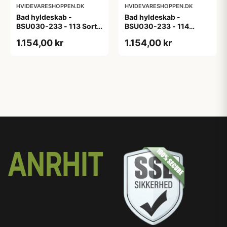
HVIDEVARESHOPPEN.DK
HVIDEVARESHOPPEN.DK
Bad hyldeskab -
Bad hyldeskab -
BSU030-233 - 113 Sort
BSU030-233 - 114
Eg - Melamin, sort eg
White Oak Line - Hvid
1.154,00 kr
1.154,00 kr
m/eg ABS-kant