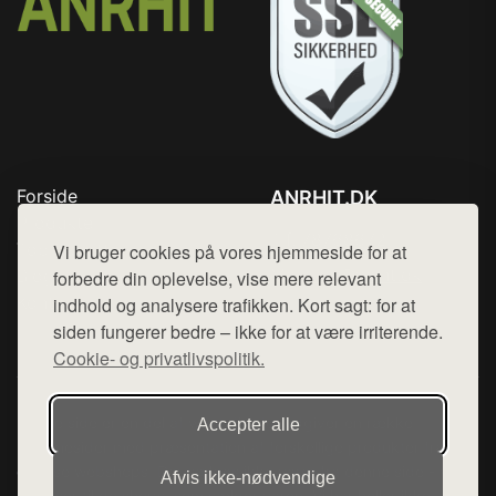
Forside
ANRHIT.DK
Produkter
Tlf. 78768672
Top Rabatter
Vi bruger cookies på vores hjemmeside for at
Mail:
hej@want.dk
Blog
forbedre din oplevelse, vise mere relevant
Kontakt
indhold og analysere trafikken. Kort sagt: for at
Cookie- og privatlivspolitik
siden fungerer bedre – ikke for at være irriterende.
Cookie- og privatlivspolitik.
Denne side er en del af want.dk, der udgiver en række
Accepter alle
hjemmesider med præsentation af forskellige produkter fra
diverse webshops. Der sælges ikke varer fra denne side - vi
Afvis ikke‑nødvendige
henviser til de shops, som sælger varen. Vi har heller ikke