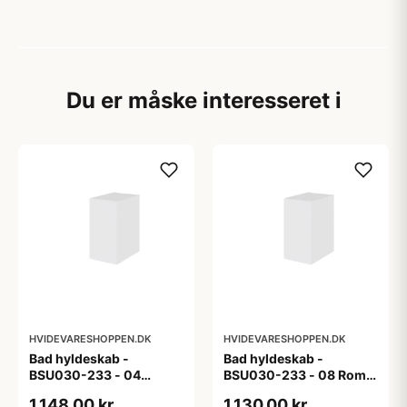
Du er måske interesseret i
HVIDEVARESHOPPEN.DK
HVIDEVARESHOPPEN.DK
Bad hyldeskab -
Bad hyldeskab -
BSU030-233 - 04
BSU030-233 - 08 Roma
Venedig - Hvidmalet
- Hvid folie
1.148,00 kr
1.130,00 kr