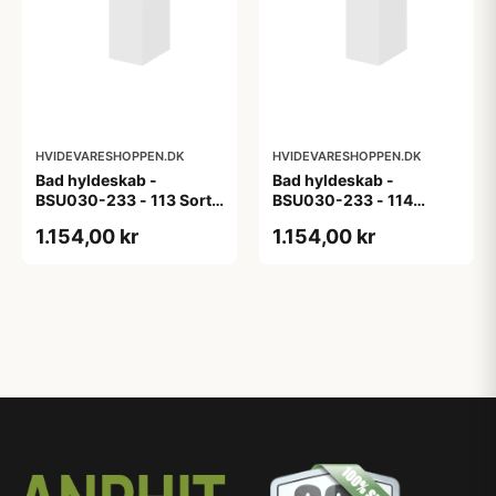
HVIDEVARESHOPPEN.DK
HVIDEVARESHOPPEN.DK
Bad hyldeskab -
Bad hyldeskab -
BSU030-233 - 113 Sort
BSU030-233 - 114
Eg - Melamin, sort eg
White Oak Line - Hvid
1.154,00 kr
1.154,00 kr
m/eg ABS-kant