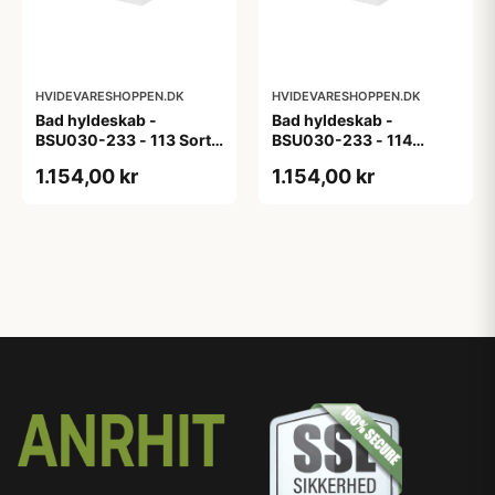
HVIDEVARESHOPPEN.DK
HVIDEVARESHOPPEN.DK
Bad hyldeskab -
Bad hyldeskab -
BSU030-233 - 113 Sort
BSU030-233 - 114
Eg - Melamin, sort eg
White Oak Line - Hvid
1.154,00 kr
1.154,00 kr
m/eg ABS-kant