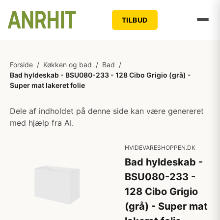
TILBUD
Forside
/
Køkken og bad
/
Bad
/
Bad hyldeskab - BSU080-233 - 128 Cibo Grigio (grå) -
Super mat lakeret folie
Dele af indholdet på denne side kan være genereret
med hjælp fra AI.
HVIDEVARESHOPPEN.DK
Bad hyldeskab -
BSU080-233 -
128 Cibo Grigio
(grå) - Super mat