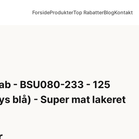
Forside
Produkter
Top Rabatter
Blog
Kontakt
ab - BSU080-233 - 125
lys blå) - Super mat lakeret
r