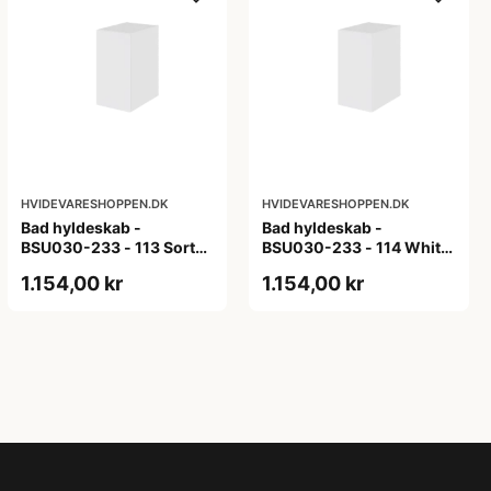
HVIDEVARESHOPPEN.DK
HVIDEVARESHOPPEN.DK
Bad hyldeskab -
Bad hyldeskab -
BSU030-233 - 113 Sort
BSU030-233 - 114 White
Eg - Melamin, sort eg
Oak Line - Hvid m/eg
1.154,00 kr
1.154,00 kr
ABS-kant