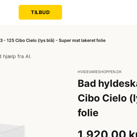
TILBUD
 125 Cibo Cielo (lys blå) - Super mat lakeret folie
 hjælp fra AI.
HVIDEVARESHOPPEN.DK
Bad hyldesk
Cibo Cielo (
folie
1.920,00 k