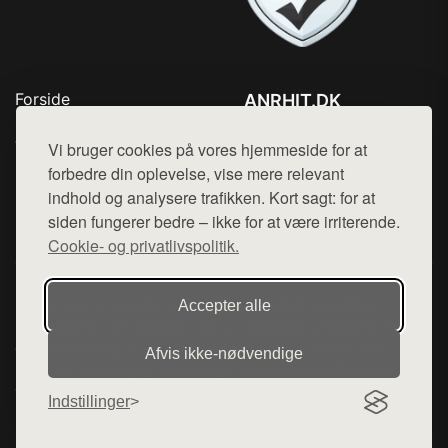
Forside
ANRHIT.DK
Produkter
Tlf. 78768672
Top Rabatter
Vi bruger cookies på vores hjemmeside for at
Mail:
hej@want.dk
Blog
forbedre din oplevelse, vise mere relevant
Kontakt
indhold og analysere trafikken. Kort sagt: for at
Cookie- og privatlivspolitik
siden fungerer bedre – ikke for at være irriterende.
Cookie- og privatlivspolitik.
Denne side er en del af want.dk, der udgiver en række
Accepter alle
hjemmesider med præsentation af forskellige produkter fra
diverse webshops. Der sælges ikke varer fra denne side - vi
Afvis ikke‑nødvendige
henviser til de shops, som sælger varen. Vi har heller ikke
varerne på lager.
Indstillinger
© 2026 anrhit.dk. Alle rettigheder forbeholdes.