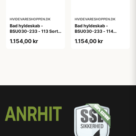
HVIDEVARESHOPPEN.DK
HVIDEVARESHOPPEN.DK
Bad hyldeskab -
Bad hyldeskab -
BSU030-233 - 113 Sort
BSU030-233 - 114
Eg - Melamin, sort eg
White Oak Line - Hvid
1.154,00 kr
1.154,00 kr
m/eg ABS-kant